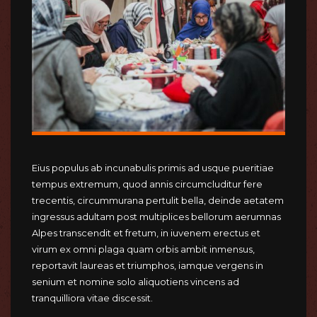
Eius populus ab incunabulis primis ad usque pueritiae
tempus extremum, quod annis circumcluditur fere
trecentis, circummurana pertulit bella, deinde aetatem
ingressus adultam post multiplices bellorum aerumnas
Alpes transcendit et fretum, in iuvenem erectus et
virum ex omni plaga quam orbis ambit inmensus,
reportavit laureas et triumphos, iamque vergens in
senium et nomine solo aliquotiens vincens ad
tranquilliora vitae discessit.