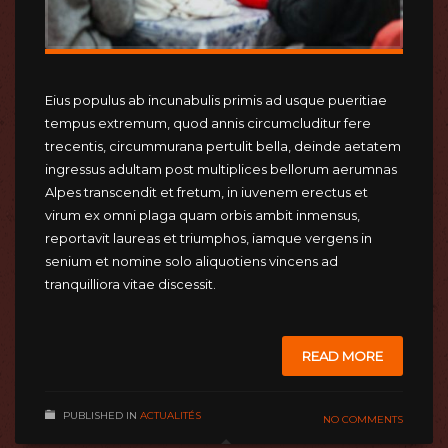
Eius populus ab incunabulis primis ad usque pueritiae
tempus extremum, quod annis circumcluditur fere
trecentis, circummurana pertulit bella, deinde aetatem
ingressus adultam post multiplices bellorum aerumnas
Alpes transcendit et fretum, in iuvenem erectus et
virum ex omni plaga quam orbis ambit inmensus,
reportavit laureas et triumphos, iamque vergens in
senium et nomine solo aliquotiens vincens ad
tranquilliora vitae discessit.
READ MORE
PUBLISHED IN
ACTUALITÉS
NO COMMENTS