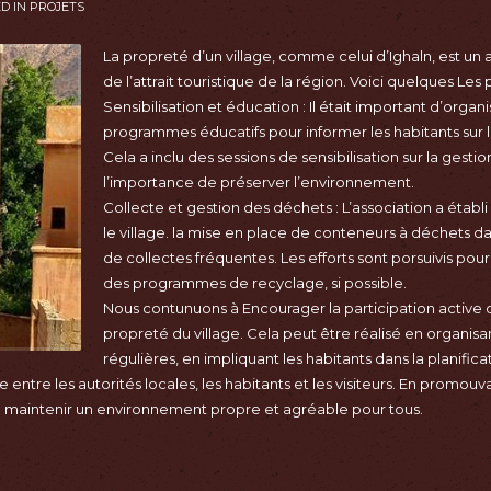
D IN
PROJETS
La propreté d’un village, comme celui d’Ighaln, est un a
de l’attrait touristique de la région. Voici quelques Les p
Sensibilisation et éducation : Il était important d’orga
programmes éducatifs pour informer les habitants sur
Cela a inclu des sessions de sensibilisation sur la gest
l’importance de préserver l’environnement.
Collecte et gestion des déchets : L’association a étab
le village. la mise en place de conteneurs à déchets d
de collectes fréquentes. Les efforts sont porsuivis pou
des programmes de recyclage, si possible.
Nous contunuons à Encourager la participation active 
propreté du village. Cela peut être réalisé en organis
régulières, en impliquant les habitants dans la planifica
 entre les autorités locales, les habitants et les visiteurs. En promo
e maintenir un environnement propre et agréable pour tous.